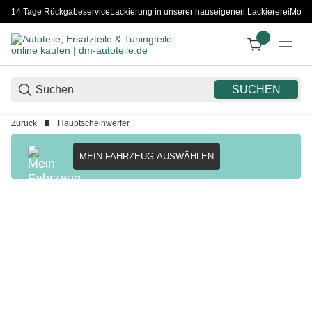
14 Tage Rückgabeservice
Lackierung in unserer hauseigenen Lackiererei
Monta
SUCHEN
Zurück
Hauptscheinwerfer
MEIN FAHRZEUG AUSWÄHLEN