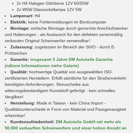
2x H4 Halogen Glühbirne 12V 60/55W
2x W5W Glassockellampe 12V 5W
Lampenart:
H4
Elektrik:
keine Fehlermeldungen im Bordcomputer
Montage:
einfache Montage durch genormte Anschlußstecker
und Halterungen - als Austausch für den defekten serienmäßig
verbauten Original Scheinwerfer verwendbar!
Zulassung:
zugelassen im Bereich der StVO - durch E-
Prüfzeichen
Garantie:
insgesamt 3 Jahre DM Autoteile Garantie
(nähere Informationen siehe Galerie)
Qualität:
hochwertige Qualität von ausgewählten ISO-
zertifizierten Herstellern. Erfüllt sämtliche für den Straßenverkehr
benötigten Anforderungen. Streuscheibe aus
witterungsbeständigem Kunststoff gefertigt - kein schnelles
Vergilben!
Herstellung:
Made in Taiwan - kein China Import -
Qualitätsunterschiede in Form von Material und Passgenauigkeit
erkennbar!
Kundenzufriedenheit:
DM Autoteile GmbH mit mehr als
50.000 verkauften Scheinwerfern und einer hohen Anzahl an