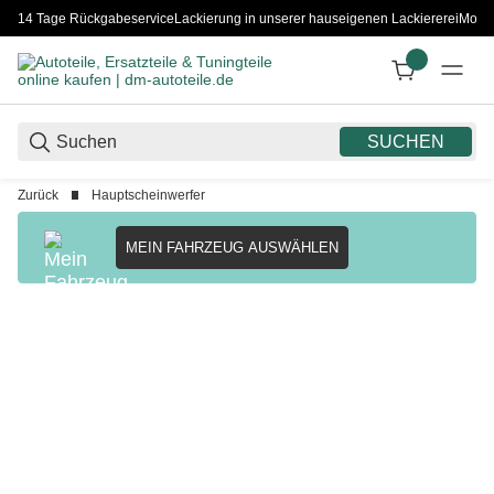
14 Tage Rückgabeservice
Lackierung in unserer hauseigenen Lackiererei
Monta
SUCHEN
Zurück
Hauptscheinwerfer
MEIN FAHRZEUG AUSWÄHLEN