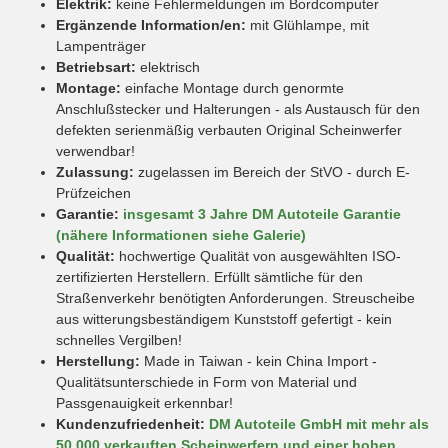
Elektrik:
keine Fehlermeldungen im Bordcomputer
Ergänzende Information/en:
mit Glühlampe, mit
Lampenträger
Betriebsart:
elektrisch
Montage:
einfache Montage durch genormte
Anschlußstecker und Halterungen - als Austausch für den
defekten serienmäßig verbauten Original Scheinwerfer
verwendbar!
Zulassung:
zugelassen im Bereich der StVO - durch E-
Prüfzeichen
Garantie:
insgesamt 3 Jahre DM Autoteile Garantie
(nähere Informationen siehe Galerie)
Qualität:
hochwertige Qualität von ausgewählten ISO-
zertifizierten Herstellern. Erfüllt sämtliche für den
Straßenverkehr benötigten Anforderungen. Streuscheibe
aus witterungsbeständigem Kunststoff gefertigt - kein
schnelles Vergilben!
Herstellung:
Made in Taiwan - kein China Import -
Qualitätsunterschiede in Form von Material und
Passgenauigkeit erkennbar!
Kundenzufriedenheit:
DM Autoteile GmbH mit mehr als
50.000 verkauften Scheinwerfern und einer hohen