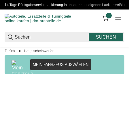
14 Tage Rückgabeservice
Lackierung in unserer hauseigenen Lackiererei
Monta
SUCHEN
Zurück
Hauptscheinwerfer
MEIN FAHRZEUG AUSWÄHLEN