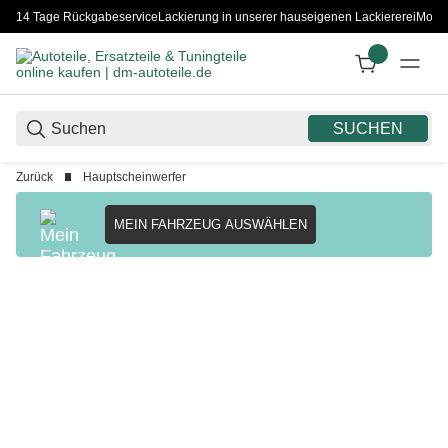
14 Tage Rückgabeservice
Lackierung in unserer hauseigenen Lackiererei
Monta
SUCHEN
Zurück
Hauptscheinwerfer
MEIN FAHRZEUG AUSWÄHLEN