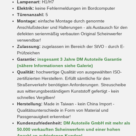
Lampenart:
H1/H7
Elektrik:
keine Fehlermeldungen im Bordcomputer
Türenanzahl:
5
Montage:
einfache Montage durch genormte
Anschlußstecker und Halterungen - als Austausch für den
defekten serienmäßig verbauten Original Scheinwerfer
verwendbar!
Zulassung:
zugelassen im Bereich der StVO - durch E-
Prüfzeichen
Garantie:
insgesamt 3 Jahre DM Autoteile Garantie
(nähere Informationen siehe Galerie)
Qualität:
hochwertige Qualität von ausgewählten ISO-
zertifizierten Herstellern. Erfüllt sämtliche für den
Straßenverkehr benötigten Anforderungen. Streuscheibe
aus witterungsbeständigem Kunststoff gefertigt - kein
schnelles Vergilben!
Herstellung:
Made in Taiwan - kein China Import -
Qualitätsunterschiede in Form von Material und
Passgenauigkeit erkennbar!
Kundenzufriedenheit:
DM Autoteile GmbH mit mehr als
50.000 verkauften Scheinwerfern und einer hohen
Anzahl an zufriedenen Kunden!