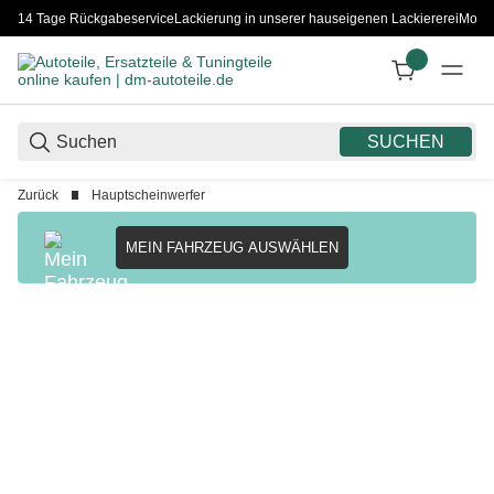
14 Tage Rückgabeservice
Lackierung in unserer hauseigenen Lackiererei
Monta
SUCHEN
Zurück
Hauptscheinwerfer
MEIN FAHRZEUG AUSWÄHLEN