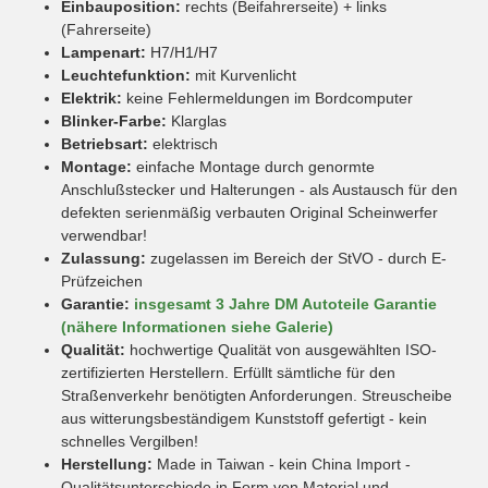
Einbauposition:
rechts (Beifahrerseite) + links
(Fahrerseite)
Lampenart:
H7/H1/H7
Leuchtefunktion:
mit Kurvenlicht
Elektrik:
keine Fehlermeldungen im Bordcomputer
Blinker-Farbe:
Klarglas
Betriebsart:
elektrisch
Montage:
einfache Montage durch genormte
Anschlußstecker und Halterungen - als Austausch für den
defekten serienmäßig verbauten Original Scheinwerfer
verwendbar!
Zulassung:
zugelassen im Bereich der StVO - durch E-
Prüfzeichen
Garantie:
insgesamt 3 Jahre DM Autoteile Garantie
(nähere Informationen siehe Galerie)
Qualität:
hochwertige Qualität von ausgewählten ISO-
zertifizierten Herstellern. Erfüllt sämtliche für den
Straßenverkehr benötigten Anforderungen. Streuscheibe
aus witterungsbeständigem Kunststoff gefertigt - kein
schnelles Vergilben!
Herstellung:
Made in Taiwan - kein China Import -
Qualitätsunterschiede in Form von Material und