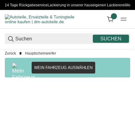
14 Tage Rückgabeservice
Lackierung in unserer hauseigenen Lackiererei
Monta
SUCHEN
Zurück
Hauptscheinwerfer
MEIN FAHRZEUG AUSWÄHLEN