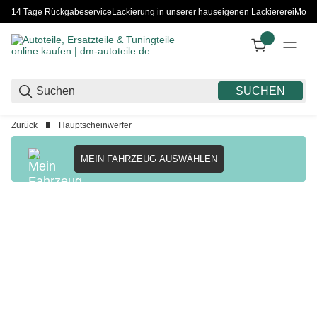
14 Tage Rückgabeservice
Lackierung in unserer hauseigenen Lackiererei
Monta
SUCHEN
Zurück
Hauptscheinwerfer
MEIN FAHRZEUG AUSWÄHLEN