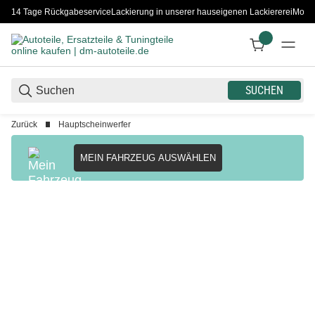
14 Tage Rückgabeservice
Lackierung in unserer hauseigenen Lackiererei
Monta
SUCHEN
Zurück
Hauptscheinwerfer
MEIN FAHRZEUG AUSWÄHLEN