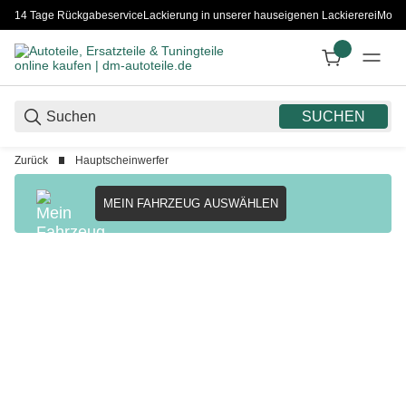
14 Tage Rückgabeservice
Lackierung in unserer hauseigenen Lackiererei
Monta
SUCHEN
Zurück
Hauptscheinwerfer
MEIN FAHRZEUG AUSWÄHLEN