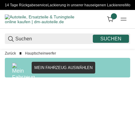
14 Tage Rückgabeservice
Lackierung in unserer hauseigenen Lackiererei
Monta
SUCHEN
Zurück
Hauptscheinwerfer
MEIN FAHRZEUG AUSWÄHLEN