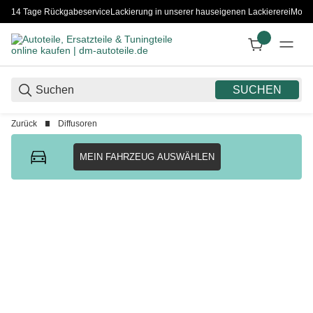
14 Tage Rückgabeservice
Lackierung in unserer hauseigenen Lackiererei
Monta
SUCHEN
Zurück
Diffusoren
MEIN FAHRZEUG AUSWÄHLEN