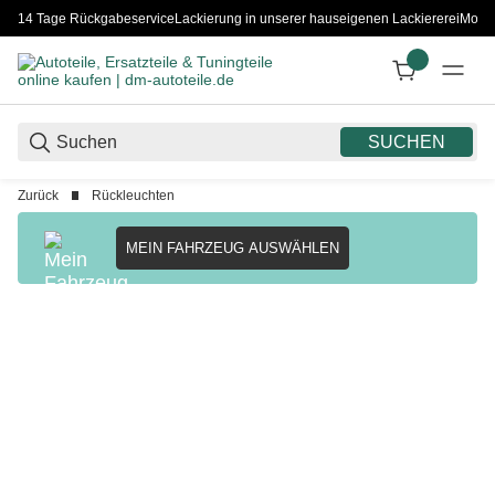
14 Tage Rückgabeservice
Lackierung in unserer hauseigenen Lackiererei
Monta
SUCHEN
Zurück
Rückleuchten
MEIN FAHRZEUG AUSWÄHLEN