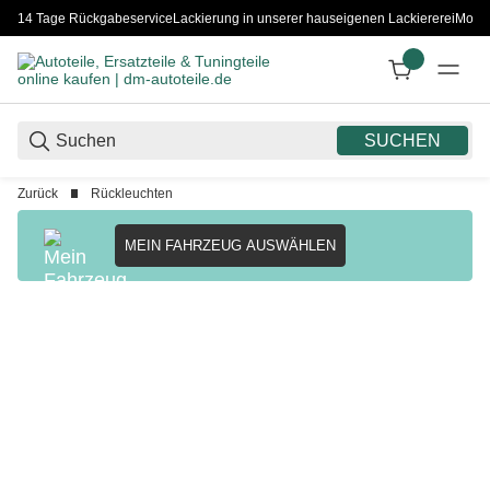
14 Tage Rückgabeservice
Lackierung in unserer hauseigenen Lackiererei
Monta
SUCHEN
Zurück
Rückleuchten
MEIN FAHRZEUG AUSWÄHLEN