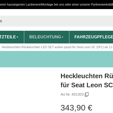
serer hauseigenen Lackiererei
Montage bei uns oder einer unserer Partnerwerkstät
TZTEILE
BELEUCHTUNG
FAHRZEUGPFLEG
Heckleuchten Rückleuchten LED SET außen passt für Seat Leon SC (5F1) ab 12
Heckleuchten Rü
für Seat Leon SC
Art.Nr.:
401303
343,90 €