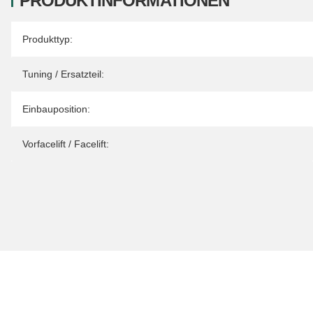
PRODUKTINFORMATIONEN
Produkteigenschaft
Wert
Produkttyp:
Tuning / Ersatzteil:
Einbauposition:
Vorfacelift / Facelift: