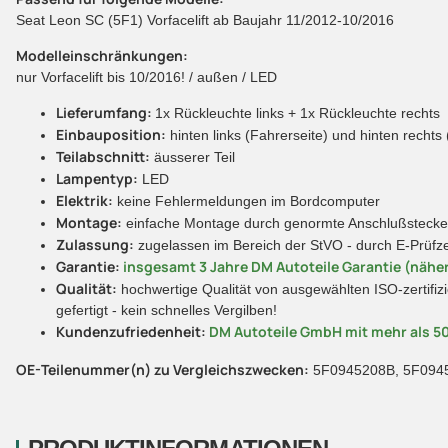
Seat Leon SC (5F1) Vorfacelift ab Baujahr 11/2012-10/2016
Modelleinschränkungen:
nur Vorfacelift bis 10/2016! / außen / LED
Lieferumfang:
1x Rückleuchte links + 1x Rückleuchte rechts
Einbauposition:
hinten links (Fahrerseite) und hinten rechts 
Teilabschnitt:
äusserer Teil
Lampentyp:
LED
Elektrik:
keine Fehlermeldungen im Bordcomputer
Montage:
einfache Montage durch genormte Anschlußstecker 
Zulassung:
zugelassen im Bereich der StVO - durch E-Prüfz
Garantie:
insgesamt 3 Jahre DM Autoteile Garantie (näher
Qualität:
hochwertige Qualität von ausgewählten ISO-zertifizi
gefertigt - kein schnelles Vergilben!
Kundenzufriedenheit:
DM Autoteile GmbH mit mehr als 5
OE-Teilenummer(n) zu Vergleichszwecken:
5F0945208B, 5F0945