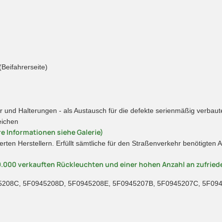
(Beifahrerseite)
und Halterungen - als Austausch für die defekte serienmäßig verbaut
eichen
e Informationen siehe Galerie)
erten Herstellern. Erfüllt sämtliche für den Straßenverkehr benötigte
0.000 verkauften Rückleuchten und einer hohen Anzahl an zufrie
208C, 5F0945208D, 5F0945208E, 5F0945207B, 5F0945207C, 5F09