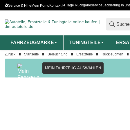
14 Tage Rückgabeservice
Lackierung in un
Service & Hilfe
Mein Konto
Kontakt
FAHRZEUGMARKE
TUNINGTEILE
ERSA
Zurück
Startseite
Beleuchtung
Ersatzteile
Rückleuchten
MEIN FAHRZEUG AUSWÄHLEN