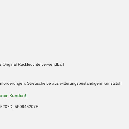
e Original Rückleuchte verwendbar!
n Anforderungen. Streuscheibe aus witterungsbeständigem Kunststoff
denen Kunden!
45207D, 5F0945207E