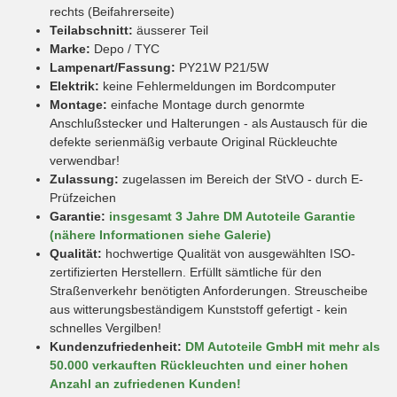
rechts (Beifahrerseite)
Teilabschnitt:
äusserer Teil
Marke:
Depo / TYC
Lampenart/Fassung:
PY21W P21/5W
Elektrik:
keine Fehlermeldungen im Bordcomputer
Montage:
einfache Montage durch genormte
Anschlußstecker und Halterungen - als Austausch für die
defekte serienmäßig verbaute Original Rückleuchte
verwendbar!
Zulassung:
zugelassen im Bereich der StVO - durch E-
Prüfzeichen
Garantie:
insgesamt 3 Jahre DM Autoteile Garantie
(nähere Informationen siehe Galerie)
Qualität:
hochwertige Qualität von ausgewählten ISO-
zertifizierten Herstellern. Erfüllt sämtliche für den
Straßenverkehr benötigten Anforderungen. Streuscheibe
aus witterungsbeständigem Kunststoff gefertigt - kein
schnelles Vergilben!
Kundenzufriedenheit:
DM Autoteile GmbH mit mehr als
50.000 verkauften Rückleuchten und einer hohen
Anzahl an zufriedenen Kunden!