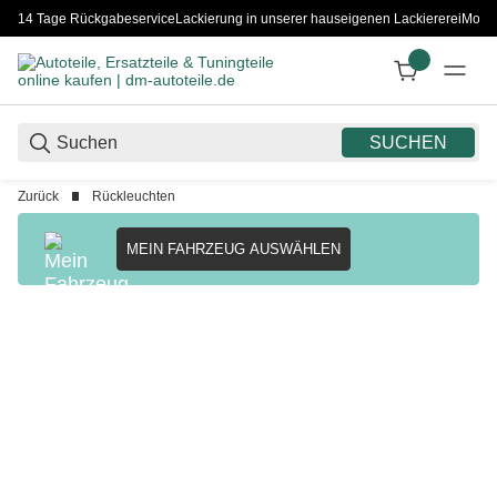
14 Tage Rückgabeservice
Lackierung in unserer hauseigenen Lackiererei
Monta
SUCHEN
Zurück
Rückleuchten
MEIN FAHRZEUG AUSWÄHLEN