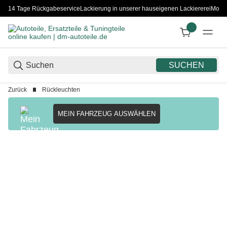
14 Tage Rückgabeservice
Lackierung in unserer hauseigenen Lackiererei
Monta
SUCHEN
Zurück
Rückleuchten
MEIN FAHRZEUG AUSWÄHLEN