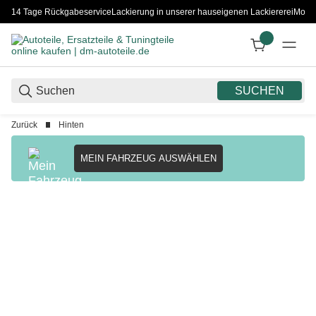
14 Tage Rückgabeservice
Lackierung in unserer hauseigenen Lackiererei
Monta
SUCHEN
Zurück
Hinten
MEIN FAHRZEUG AUSWÄHLEN