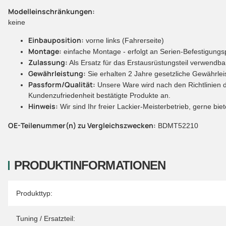
Modelleinschränkungen:
keine
Einbauposition:
vorne links (Fahrerseite)
Montage:
einfache Montage - erfolgt an Serien-Befestigung
Zulassung:
Als Ersatz für das Erstausrüstungsteil verwendbar
Gewährleistung:
Sie erhalten 2 Jahre gesetzliche Gewährlei
Passform/Qualität:
Unsere Ware wird nach den Richtlinien de
Kundenzufriedenheit bestätigte Produkte an.
Hinweis:
Wir sind Ihr freier Lackier-Meisterbetrieb, gerne bie
OE-Teilenummer(n) zu Vergleichszwecken:
BDMT52210
PRODUKTINFORMATIONEN
Produkteigenschaft
Wert
Produkttyp:
Tuning / Ersatzteil: