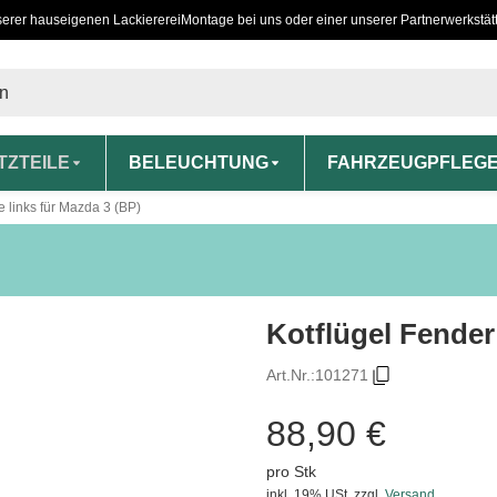
serer hauseigenen Lackiererei
Montage bei uns oder einer unserer Partnerwerkstät
TZTEILE
BELEUCHTUNG
FAHRZEUGPFLEG
e links für Mazda 3 (BP)
Kotflügel Fender
Art.Nr.:
101271
88,90 €
pro Stk
inkl. 19% USt.
zzgl.
Versand