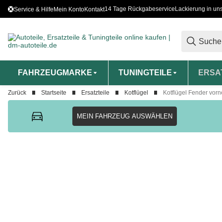
14 Tage Rückgabeservice
Lackierung in un
Service & Hilfe
Mein Konto
Kontakt
FAHRZEUGMARKE
TUNINGTEILE
ERSA
Zurück
Startseite
Ersatzteile
Kotflügel
Kotflügel Fender vorn
MEIN FAHRZEUG AUSWÄHLEN