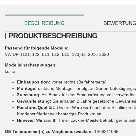
weitere Registerkarten anzeigen
BESCHREIBUNG
BEWERTUN
PRODUKTBESCHREIBUNG
Passend für folgende Modelle:
VW UP! (121, 122, BL1, BL2, BL3, 123) Bj. 2016-2020
Modelleinschränkungen:
keine
Einbauposition:
vorne rechts (Beifahrerseite)
Montage:
einfache Montage - erfolgt an Serien-Befestigung
Zulassung:
Als Ersatz für das Erstausrüstungsteil verwendbar
Gewährleistung:
Sie erhalten 2 Jahre gesetzliche Gewährlei
Passform/Qualität:
Unsere Ware wird nach den Richtlinien der
Kundenzufriedenheit bestätigte Produkte an.
Hinweis:
Wir sind Ihr freier Lackier-Meisterbetrieb, gerne bie
OE-Teilenummer(n) zu Vergleichszwecken:
1S0821106F