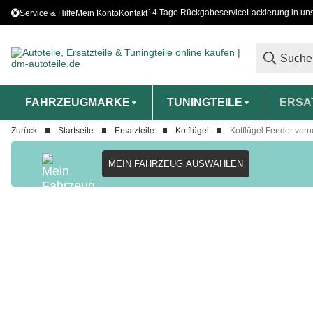
14 Tage Rückgabeservice
Lackierung in un
Service & Hilfe
Mein Konto
Kontakt
FAHRZEUGMARKE
TUNINGTEILE
ERSA
Zurück
Startseite
Ersatzteile
Kotflügel
Kotflügel Fender vor
MEIN FAHRZEUG AUSWÄHLEN