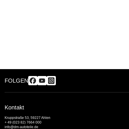
FOLGEN
Kontakt
Kruppstraße 53, 59227 Ahlen
+ 49 (023 82) 7664 000
info@dm-autoteile.de