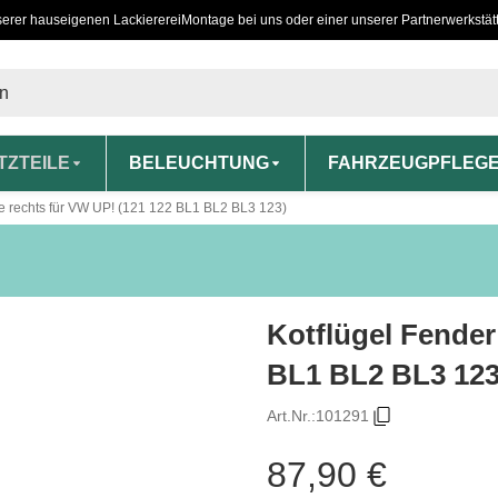
serer hauseigenen Lackiererei
Montage bei uns oder einer unserer Partnerwerkstät
TZTEILE
BELEUCHTUNG
FAHRZEUGPFLEG
ne rechts für VW UP! (121 122 BL1 BL2 BL3 123)
Kotflügel Fender
BL1 BL2 BL3 123
Art.Nr.:
101291
87,90 €