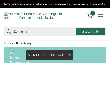
14 Tage Rückgabeservice
Lackierung in unserer hauseigenen Lackiererei
Montag
SUCHEN
Zurück
Kühlergrill
MEIN FAHRZEUG AUSWÄHLEN