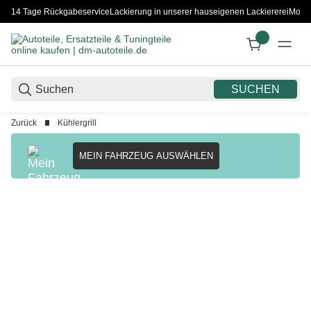
14 Tage Rückgabeservice
Lackierung in unserer hauseigenen Lackiererei
Monta
SUCHEN
Zurück
Kühlergrill
MEIN FAHRZEUG AUSWÄHLEN