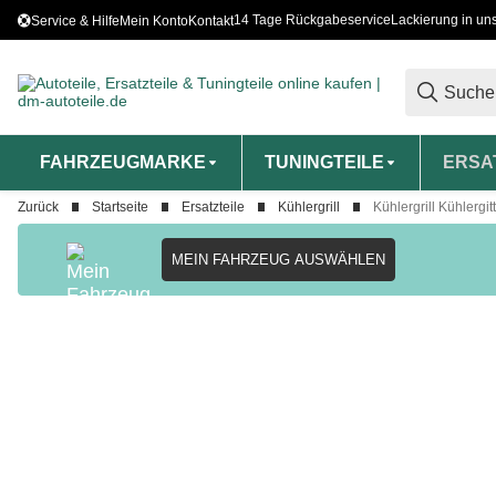
14 Tage Rückgabeservice
Lackierung in un
Service & Hilfe
Mein Konto
Kontakt
FAHRZEUGMARKE
TUNINGTEILE
ERSA
Zurück
Startseite
Ersatzteile
Kühlergrill
Kühlergrill Kühlergi
MEIN FAHRZEUG AUSWÄHLEN