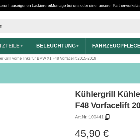
serer hauseigenen Lackiererei
Montage bei uns oder einer unserer Partnerwerkstät
TZTEILE
BELEUCHTUNG
FAHRZEUGPFLEG
tter Grill vorne links für BMW X1 F48 Vorfacelift 2015-2019
Kühlergrill Kühle
F48 Vorfacelift 2
Art.Nr.:
100441
45,90 €