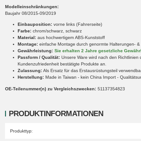
Modelleinschränkungen:
Baujahr 08/2015-09/2019
Einbauposition:
vorne links (Fahrerseite)
Farbe:
chrom/schwarz, schwarz
Material:
aus hochwertigem ABS-Kunststoff
Montage:
einfache Montage durch genormte Halterungen- & 
Gewährleistung:
Sie erhalten 2 Jahre gesetzliche Gewähr
Passform / Qualität:
Unsere Ware wird nach den Richtlinien d
Kundenzufriedenheit bestätigte Produkte an.
Zulassung:
Als Ersatz für das Erstausrüstungsteil verwendbar
Herstellung:
Made in Taiwan - kein China Import - Qualitäts
OE-Teilenummer(n) zu Vergleichszwecken:
51137354823
PRODUKTINFORMATIONEN
Produkteigenschaft
Wert
Produkttyp: