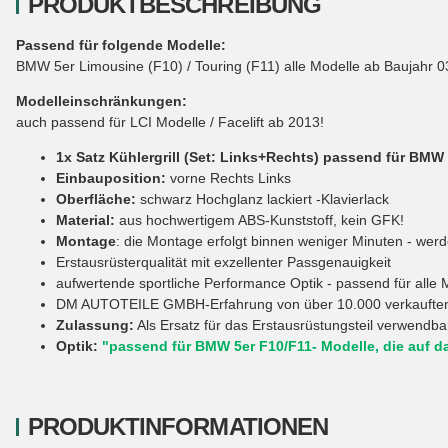
PRODUKTBESCHREIBUNG
Passend für folgende Modelle:
BMW 5er Limousine (F10) / Touring (F11) alle Modelle ab Baujahr 0
Modelleinschränkungen:
auch passend für LCI Modelle / Facelift ab 2013!
1x Satz Kühlergrill (Set: Links+Rechts) passend für BMW
Einbauposition:
vorne Rechts Links
Oberfläche:
schwarz Hochglanz lackiert -Klavierlack
Material:
aus hochwertigem ABS-Kunststoff, kein GFK!
Montage
: die Montage erfolgt binnen weniger Minuten - werd
Erstausrüsterqualität mit exzellenter Passgenauigkeit
aufwertende sportliche Performance Optik - passend für alle 
DM AUTOTEILE GMBH-Erfahrung von über 10.000 verkauften Tu
Zulassung:
Als Ersatz für das Erstausrüstungsteil verwendbar
Optik:
"passend für BMW 5er F10/F11- Modelle, die auf d
PRODUKTINFORMATIONEN