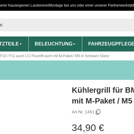
serer hauseigenen Lackiererei
Montage bei uns oder einer unserer Partnerwerkstät
TZTEILE
BELEUCHTUNG
FAHRZEUGPFLEG
 F10 / F11 auch LCI Facelift auch mit M-Paket / M5 in Schwarz Glanz
Kühlergrill für 
mit M-Paket / M5
Art.Nr.:
1451
34,90 €