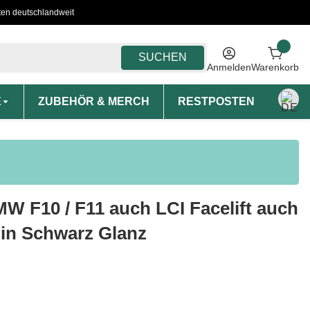
ten deutschlandweit
SUCHEN
Anmelden
Warenkorb
E
ZUBEHÖR & MERCH
RESTPOSTEN
MON
BMW F10 / F11 auch LCI Facelift auch
 in Schwarz Glanz