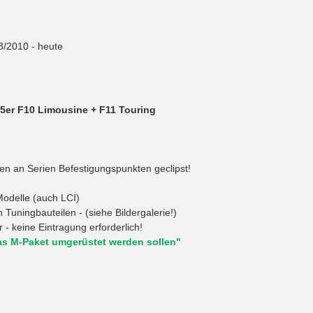
3/2010 - heute
 5er F10 Limousine + F11 Touring
en an Serien Befestigungspunkten geclipst!
Modelle (auch LCI)
ningbauteilen - (siehe Bildergalerie!)
 - keine Eintragung erforderlich!
as M-Paket umgerüstet werden sollen"