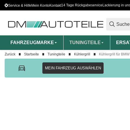
14 Tage Rückgabeservice
Lackierung in un
Service & Hilfe
Mein Konto
Kontakt
FAHRZEUGMARKE
TUNINGTEILE
ERSA
Zurück
Startseite
Tuningteile
Kühlergrill
Kühlergrill für BMW
MEIN FAHRZEUG AUSWÄHLEN