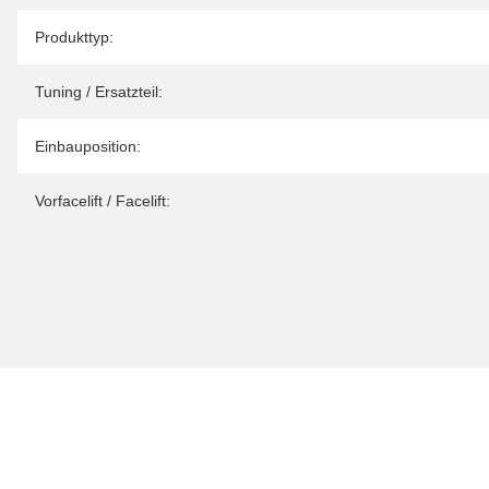
Produkteigenschaft
Wert
Produkttyp:
Tuning / Ersatzteil:
Einbauposition:
Vorfacelift / Facelift: