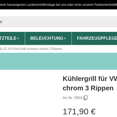
serer hauseigenen Lackiererei
Montage bei uns oder einer unserer Partnerwerkstät
TZTEILE
BELEUCHTUNG
FAHRZEUGPFLEG
 Bj 15-19 Front Grill schwarz chrom 3 Rippen
Kühlergrill für V
chrom 3 Rippen
Art.Nr.:
3850
171,90 €