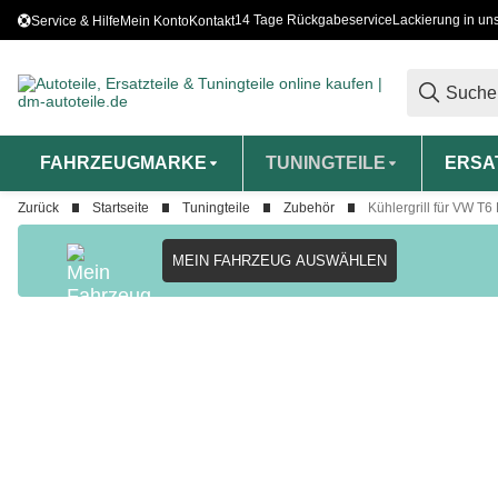
14 Tage Rückgabeservice
Lackierung in un
Service & Hilfe
Mein Konto
Kontakt
FAHRZEUGMARKE
TUNINGTEILE
ERSA
Zurück
Startseite
Tuningteile
Zubehör
Kühlergrill für VW T6
MEIN FAHRZEUG AUSWÄHLEN