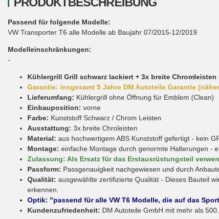
PRODUKTBESCHREIBUNG
Passend für folgende Modelle:
VW Transporter T6 alle Modelle ab Baujahr 07/2015-12/2019
Modelleinschränkungen:
-
Kühlergrill Grill schwarz lackiert + 3x breite Chromleist
Garantie: insgesamt 5 Jahre DM Autoteile Garantie (näher
Lieferumfang:
Kühlergrill ohne Öffnung für Emblem (Clean)
Einbauposition:
vorne
Farbe:
Kunststoff Schwarz / Chrom Leisten
Ausstattung:
3x breite Chroleisten
Material:
aus hochwertigem ABS Kunststoff gefertigt - kein G
Montage:
einfache Montage durch genormte Halterungen - ers
Zulassung: Als Ersatz für das Erstausrüstungsteil verwen
Passform:
Passgenauigkeit nachgewiesen und durch Anbautest
Qualität:
ausgewählte zertifizierte Qualität - Dieses Bauteil 
erkennen.
Optik: "passend für alle VW T6 Modelle, die auf das Spo
Kundenzufriedenheit:
DM Autoteile GmbH mit mehr als 500.