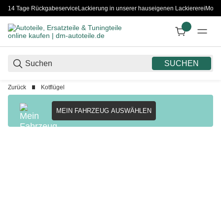
14 Tage Rückgabeservice
Lackierung in unserer hauseigenen Lackiererei
Monta
SUCHEN
Zurück
Kotflügel
MEIN FAHRZEUG AUSWÄHLEN