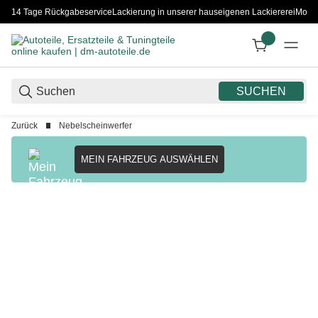
14 Tage Rückgabeservice
Lackierung in unserer hauseigenen Lackiererei
Monta
SUCHEN
Zurück
Nebelscheinwerfer
MEIN FAHRZEUG AUSWÄHLEN