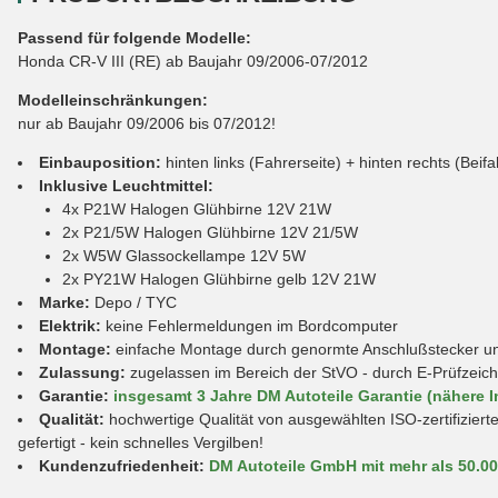
Passend für folgende Modelle:
Honda CR-V III (RE) ab Baujahr 09/2006-07/2012
Modelleinschränkungen:
nur ab Baujahr 09/2006 bis 07/2012!
Einbauposition:
hinten links (Fahrerseite) + hinten rechts (Beifa
Inklusive Leuchtmittel:
4x P21W Halogen Glühbirne 12V 21W
2x P21/5W Halogen Glühbirne 12V 21/5W
2x W5W Glassockellampe 12V 5W
2x PY21W Halogen Glühbirne gelb 12V 21W
Marke:
Depo / TYC
Elektrik:
keine Fehlermeldungen im Bordcomputer
Montage:
einfache Montage durch genormte Anschlußstecker und 
Zulassung:
zugelassen im Bereich der StVO - durch E-Prüfzeic
Garantie:
insgesamt 3 Jahre DM Autoteile Garantie (nähere I
Qualität:
hochwertige Qualität von ausgewählten ISO-zertifiziert
gefertigt - kein schnelles Vergilben!
Kundenzufriedenheit:
DM Autoteile GmbH mit mehr als 50.0