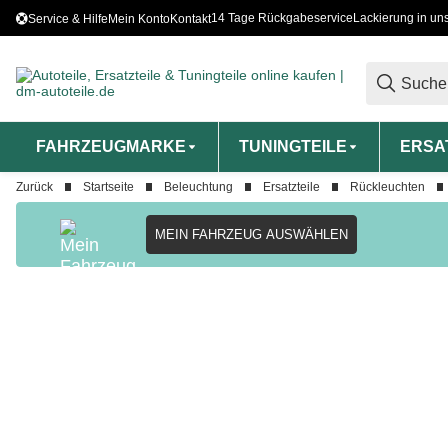
14 Tage Rückgabeservice
Lackierung in un
Service & Hilfe
Mein Konto
Kontakt
FAHRZEUGMARKE
TUNINGTEILE
ERSA
Zurück
Startseite
Beleuchtung
Ersatzteile
Rückleuchten
MEIN FAHRZEUG AUSWÄHLEN