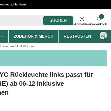
ten deutschlandweit
SUCHEN
Anmelden
Warenkorb
E
ZUBEHÖR & MERCH
RESTPOSTEN
MON
lusive Leuchtmittel/Birnen
TYC Rückleuchte links passt für
RE) ab 06-12 inklusive
nen