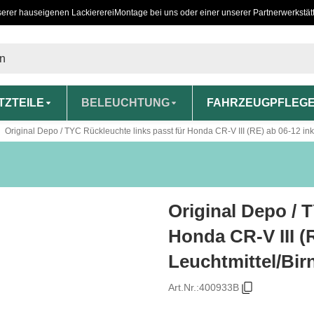
serer hauseigenen Lackiererei
Montage bei uns oder einer unserer Partnerwerkstät
TZTEILE
BELEUCHTUNG
FAHRZEUGPFLEG
Original Depo / TYC Rückleuchte links passt für Honda CR-V III (RE) ab 06-12 ink
Original Depo / 
Honda CR-V III (
Leuchtmittel/Bir
Art.Nr.:
400933B