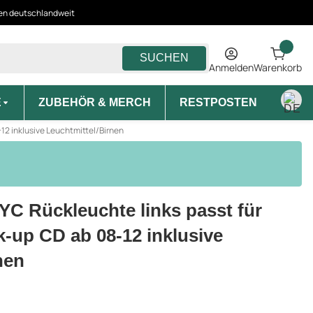
ten deutschlandweit
SUCHEN
Anmelden
Warenkorb
E
ZUBEHÖR & MERCH
RESTPOSTEN
MON
12 inklusive Leuchtmittel/Birnen
TYC Rückleuchte links passt für
-up CD ab 08-12 inklusive
nen