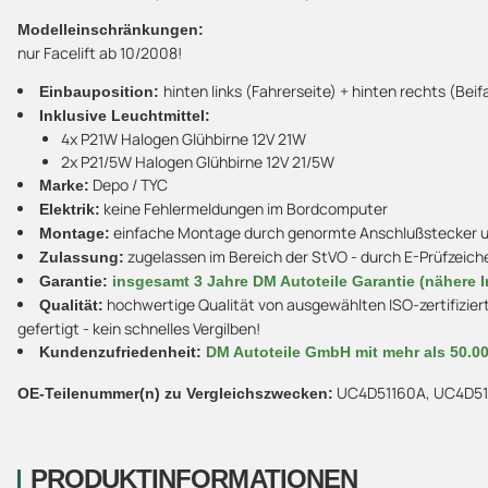
Modelleinschränkungen:
nur Facelift ab 10/2008!
hinten links (Fahrerseite) + hinten rechts (Beif
Einbauposition:
Inklusive Leuchtmittel:
4x P21W Halogen Glühbirne 12V 21W
2x P21/5W Halogen Glühbirne 12V 21/5W
Depo / TYC
Marke:
keine Fehlermeldungen im Bordcomputer
Elektrik:
einfache Montage durch genormte Anschlußstecker und
Montage:
zugelassen im Bereich der StVO - durch E-Prüfzeich
Zulassung:
Garantie:
insgesamt 3 Jahre DM Autoteile Garantie (nähere I
hochwertige Qualität von ausgewählten ISO-zertifizier
Qualität:
gefertigt - kein schnelles Vergilben!
Kundenzufriedenheit:
DM Autoteile GmbH mit mehr als 50.0
UC4D51160A, UC4D51
OE-Teilenummer(n) zu Vergleichszwecken:
PRODUKTINFORMATIONEN