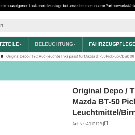
erer hauseigenen Lackiererei
Montage bei uns oder einer unserer Partnerwerkstät
TZTEILE
BELEUCHTUNG
FAHRZEUGPFLEG
Original Depo / TYC Rückleuchte links passt für Mazda BT-50 Pick-up CD ab 08-
Original Depo / 
Mazda BT-50 Pick
Leuchtmittel/Bir
Art.Nr.:
401012B