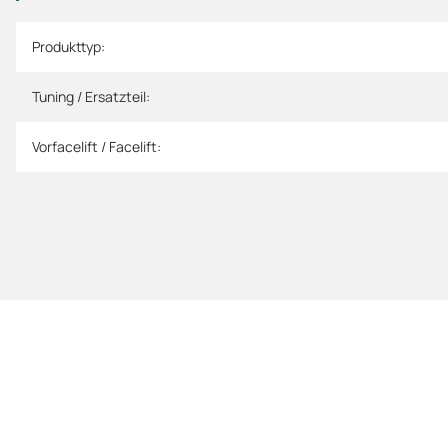
Produkteigenschaft
Wert
Produkttyp:
Tuning / Ersatzteil:
Vorfacelift / Facelift: