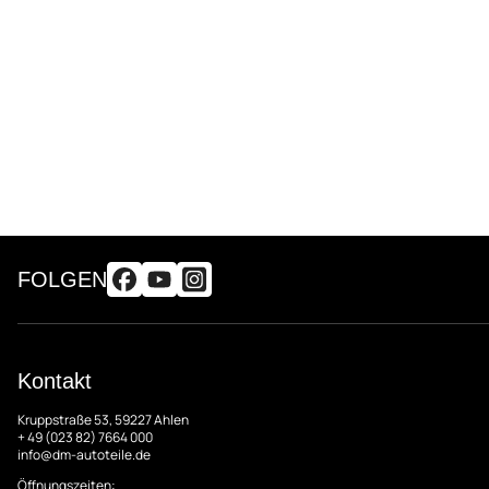
FOLGEN
Kontakt
Kruppstraße 53, 59227 Ahlen
+ 49 (023 82) 7664 000
info@dm-autoteile.de
Öffnungszeiten: