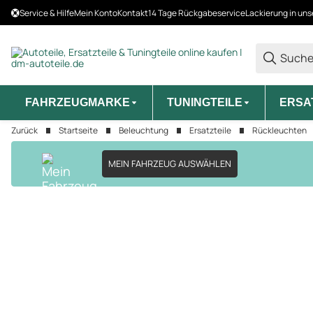
Service & Hilfe
Mein Konto
Kontakt
14 Tage Rückgabeservice
Lackierung in uns
FAHRZEUGMARKE
TUNINGTEILE
ERSA
Zurück
Startseite
Beleuchtung
Ersatzteile
Rückleuchten
MEIN FAHRZEUG AUSWÄHLEN