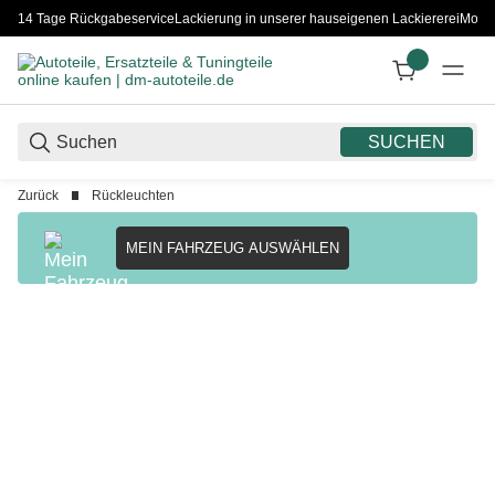
14 Tage Rückgabeservice
Lackierung in unserer hauseigenen Lackiererei
Monta
SUCHEN
Zurück
Rückleuchten
MEIN FAHRZEUG AUSWÄHLEN