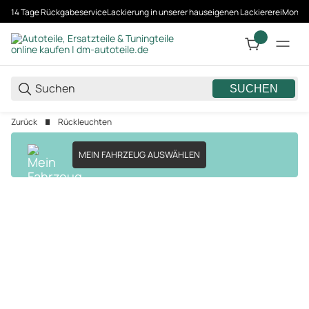
14 Tage Rückgabeservice
Lackierung in unserer hauseigenen Lackiererei
Montag
SUCHEN
Zurück
Rückleuchten
MEIN FAHRZEUG AUSWÄHLEN