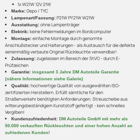
1x W21W 12V 21W
Depo / TYC
Marke:
P21W PY21W W21W
Lampenart/Fassung:
ohne Lampenträger
Ausstattung:
keine Fehlermeldungen im Bordcomputer
Elektrik:
einfache Montage durch genormte
Montage:
Anschlußstecker und Halterungen - als Austausch für die defekte
serienmäßig verbaute Original Rückleuchte verwendbar!
zugelassen im Bereich der StVO - durch E-
Zulassung:
Prüfzeichen
Garantie:
insgesamt 3 Jahre DM Autoteile Garantie
(nähere Informationen siehe Galerie)
hochwertige Qualität von ausgewählten ISO-
Qualität:
zertifizierten Herstellern. Erfüllt sämtliche für den
Straßenverkehr benötigten Anforderungen. Streuscheibe aus
witterungsbeständigem Kunststoff gefertigt - kein schnelles
Vergilben!
Kundenzufriedenheit:
DM Autoteile GmbH mit mehr als
50.000 verkauften Rückleuchten und einer hohen Anzahl an
zufriedenen Kunden!