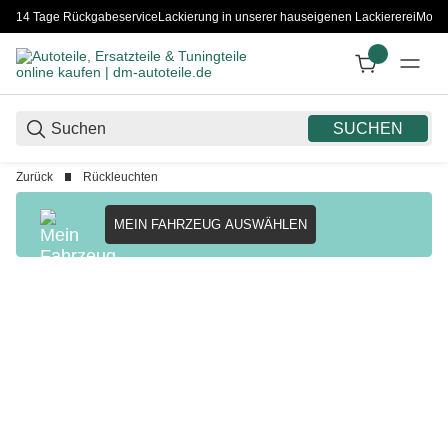
14 Tage Rückgabeservice
Lackierung in unserer hauseigenen Lackiererei
Monta
SUCHEN
Zurück
Rückleuchten
MEIN FAHRZEUG AUSWÄHLEN