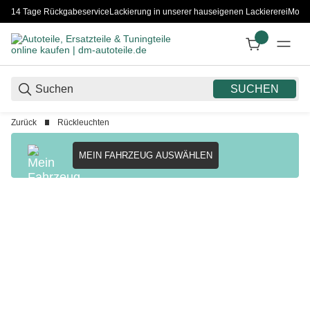
14 Tage Rückgabeservice
Lackierung in unserer hauseigenen Lackiererei
Monta
SUCHEN
Zurück
Rückleuchten
MEIN FAHRZEUG AUSWÄHLEN