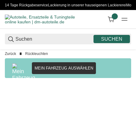
14 Tage Rückgabeservice
Lackierung in unserer hauseigenen Lackiererei
Monta
SUCHEN
Zurück
Rückleuchten
MEIN FAHRZEUG AUSWÄHLEN