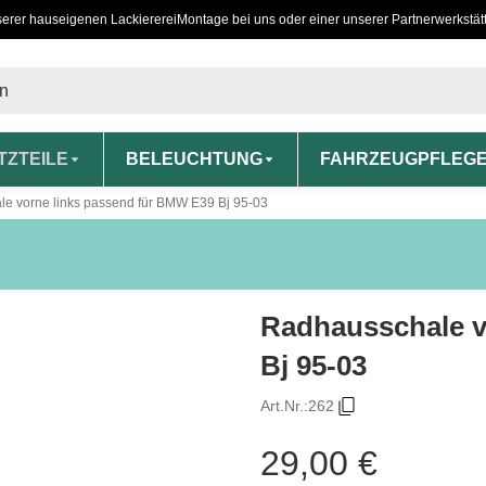
serer hauseigenen Lackiererei
Montage bei uns oder einer unserer Partnerwerkstät
TZTEILE
BELEUCHTUNG
FAHRZEUGPFLEG
e vorne links passend für BMW E39 Bj 95-03
Radhausschale v
Bj 95-03
Art.Nr.:
262
29,00 €