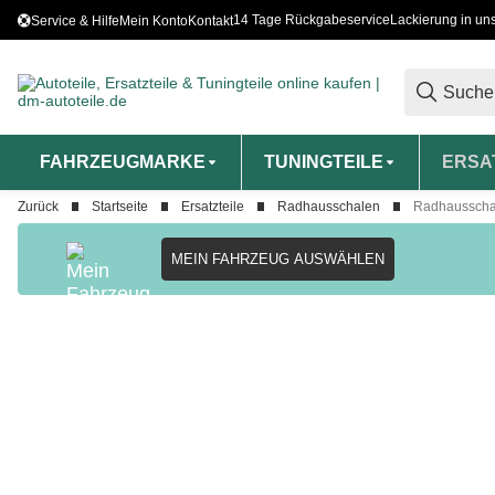
14 Tage Rückgabeservice
Lackierung in un
Service & Hilfe
Mein Konto
Kontakt
FAHRZEUGMARKE
TUNINGTEILE
ERSA
Zurück
Startseite
Ersatzteile
Radhausschalen
Radhausschal
MEIN FAHRZEUG AUSWÄHLEN