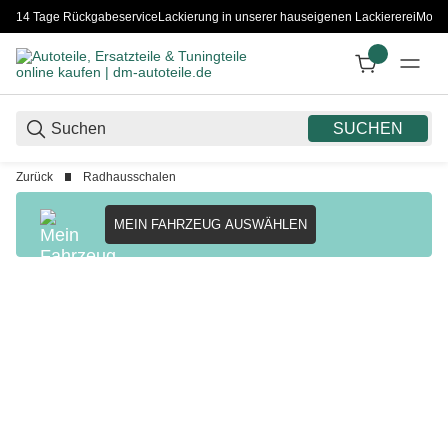
14 Tage Rückgabeservice
Lackierung in unserer hauseigenen Lackiererei
Monta
SUCHEN
Zurück
Radhausschalen
MEIN FAHRZEUG AUSWÄHLEN