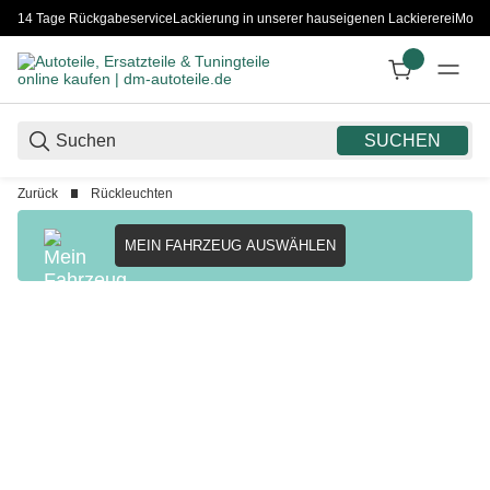
14 Tage Rückgabeservice
Lackierung in unserer hauseigenen Lackiererei
Monta
SUCHEN
Zurück
Rückleuchten
MEIN FAHRZEUG AUSWÄHLEN