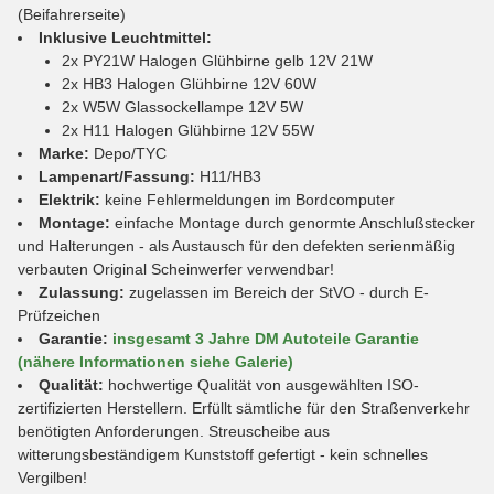
(Beifahrerseite)
Inklusive Leuchtmittel:
2x PY21W Halogen Glühbirne gelb 12V 21W
2x HB3 Halogen Glühbirne 12V 60W
2x W5W Glassockellampe 12V 5W
2x H11 Halogen Glühbirne 12V 55W
Marke:
Depo/TYC
Lampenart/Fassung:
H11/HB3
Elektrik:
keine Fehlermeldungen im Bordcomputer
Montage:
einfache Montage durch genormte Anschlußstecker
und Halterungen - als Austausch für den defekten serienmäßig
verbauten Original Scheinwerfer verwendbar!
Zulassung:
zugelassen im Bereich der StVO - durch E-
Prüfzeichen
Garantie:
insgesamt 3 Jahre DM Autoteile Garantie
(nähere Informationen siehe Galerie)
Qualität:
hochwertige Qualität von ausgewählten ISO-
zertifizierten Herstellern. Erfüllt sämtliche für den Straßenverkehr
benötigten Anforderungen. Streuscheibe aus
witterungsbeständigem Kunststoff gefertigt - kein schnelles
Vergilben!