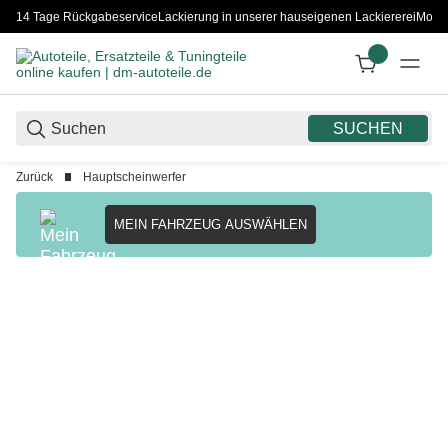
14 Tage Rückgabeservice
Lackierung in unserer hauseigenen Lackiererei
Monta
SUCHEN
Zurück
Hauptscheinwerfer
MEIN FAHRZEUG AUSWÄHLEN