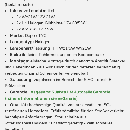
(Beifahrerseite)
Inklusive Leuchtmittel:
2x WY21W 12V 21W
2x H4 Halogen Glühbirne 12V 60/55W
2x W21/5W 12V 5W
Marke:
Depo / TYC
Lampentyp:
Halogen
Lampenart/Fassung:
H4 W21/5W WY21W
Elektrik:
keine Fehlermeldungen im Bordcomputer
Montage:
einfache Montage durch genormte Anschlußstecker
und Halterungen - als Austausch für den defekten serienmäßig
verbauten Original Scheinwerfer verwendbar!
Zulassung:
zugelassen im Bereich der StVO - durch E-
Prüfzeichen
Garantie:
insgesamt 3 Jahre DM Autoteile Garantie
(nähere Informationen siehe Galerie)
Qualität:
hochwertige Qualität von ausgewählten ISO-
zertifizierten Herstellern. Erfüllt sämtliche für den Straßenverkehr
benötigten Anforderungen. Streuscheibe aus
witterungsbeständigem Kunststoff gefertigt - kein schnelles
Vergilben!