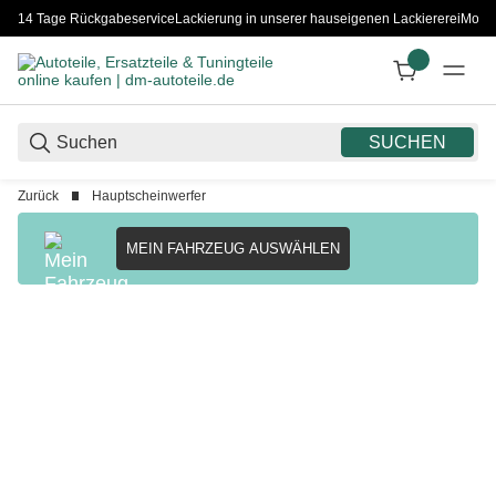
14 Tage Rückgabeservice
Lackierung in unserer hauseigenen Lackiererei
Monta
SUCHEN
Zurück
Hauptscheinwerfer
MEIN FAHRZEUG AUSWÄHLEN