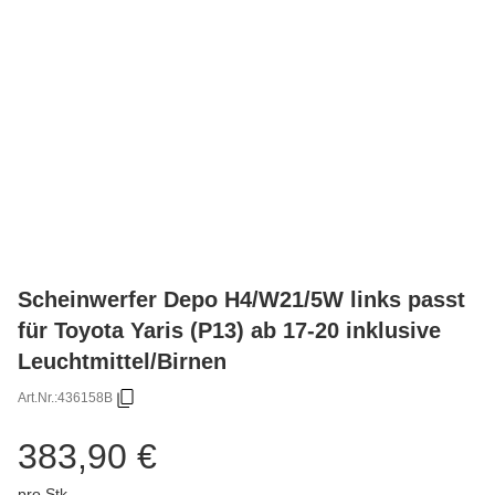
Scheinwerfer Depo H4/W21/5W links passt
für Toyota Yaris (P13) ab 17-20 inklusive
Leuchtmittel/Birnen
Art.Nr.:
436158B
383,90 €
pro Stk