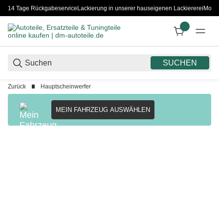
14 Tage Rückgabeservice
Lackierung in unserer hauseigenen Lackiererei
Monta
SUCHEN
Zurück
Hauptscheinwerfer
MEIN FAHRZEUG AUSWÄHLEN