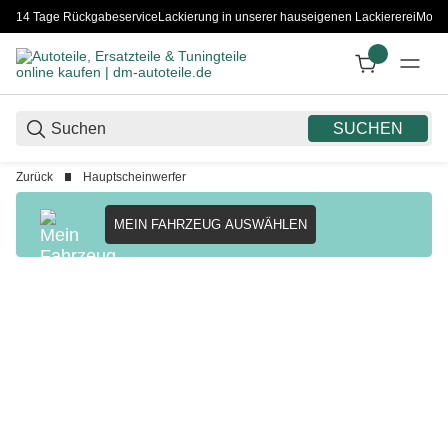
14 Tage Rückgabeservice
Lackierung in unserer hauseigenen Lackiererei
Monta
SUCHEN
Zurück
Hauptscheinwerfer
MEIN FAHRZEUG AUSWÄHLEN