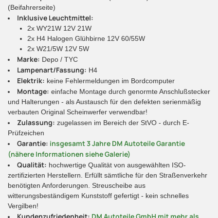
(Beifahrerseite)
Inklusive Leuchtmittel:
2x WY21W 12V 21W
2x H4 Halogen Glühbirne 12V 60/55W
2x W21/5W 12V 5W
Marke:
Depo / TYC
Lampenart/Fassung:
H4
Elektrik:
keine Fehlermeldungen im Bordcomputer
Montage:
einfache Montage durch genormte Anschlußstecker
und Halterungen - als Austausch für den defekten serienmäßig
verbauten Original Scheinwerfer verwendbar!
Zulassung:
zugelassen im Bereich der StVO - durch E-
Prüfzeichen
Garantie:
insgesamt 3 Jahre DM Autoteile Garantie
(nähere Informationen siehe Galerie)
Qualität:
hochwertige Qualität von ausgewählten ISO-
zertifizierten Herstellern. Erfüllt sämtliche für den Straßenverkehr
benötigten Anforderungen. Streuscheibe aus
witterungsbeständigem Kunststoff gefertigt - kein schnelles
Vergilben!
Kundenzufriedenheit:
DM Autoteile GmbH mit mehr als