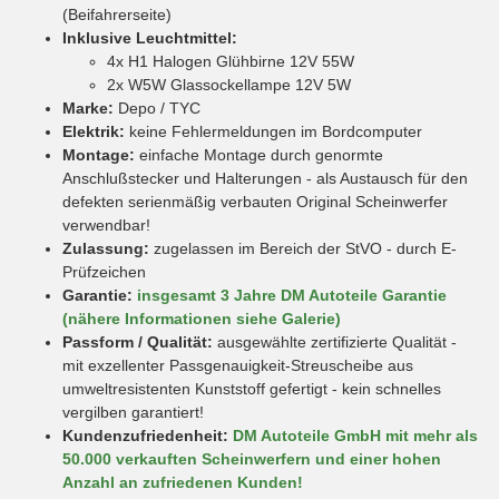
(Beifahrerseite)
Inklusive Leuchtmittel:
4x H1 Halogen Glühbirne 12V 55W
2x W5W Glassockellampe 12V 5W
Marke:
Depo / TYC
Elektrik:
keine Fehlermeldungen im Bordcomputer
Montage:
einfache Montage durch genormte
Anschlußstecker und Halterungen - als Austausch für den
defekten serienmäßig verbauten Original Scheinwerfer
verwendbar!
Zulassung:
zugelassen im Bereich der StVO - durch E-
Prüfzeichen
Garantie:
insgesamt 3 Jahre DM Autoteile Garantie
(nähere Informationen siehe Galerie)
Passform / Qualität:
ausgewählte zertifizierte Qualität -
mit exzellenter Passgenauigkeit-Streuscheibe aus
umweltresistenten Kunststoff gefertigt - kein schnelles
vergilben garantiert!
Kundenzufriedenheit:
DM Autoteile GmbH mit mehr als
50.000 verkauften Scheinwerfern und einer hohen
Anzahl an zufriedenen Kunden!