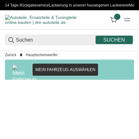
14 Tage Rückgabeservice
Lackierung in unserer hauseigenen Lackiererei
Monta
SUCHEN
Zurück
Hauptscheinwerfer
MEIN FAHRZEUG AUSWÄHLEN