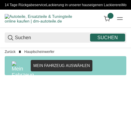
14 Tage Rückgabeservice
Lackierung in unserer hauseigenen Lackiererei
Monta
SUCHEN
Zurück
Hauptscheinwerfer
MEIN FAHRZEUG AUSWÄHLEN