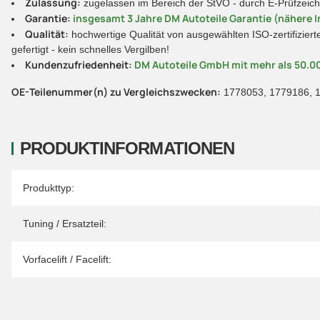
Zulassung:
zugelassen im Bereich der StVO - durch E-Prüfzeic
Garantie:
insgesamt 3 Jahre DM Autoteile Garantie (nähere I
Qualität:
hochwertige Qualität von ausgewählten ISO-zertifiziert
gefertigt - kein schnelles Vergilben!
Kundenzufriedenheit:
DM Autoteile GmbH mit mehr als 50.0
OE-Teilenummer(n) zu Vergleichszwecken:
1778053, 1779186, 1
PRODUKTINFORMATIONEN
Produkteigenschaft
Wert
Produkttyp:
Tuning / Ersatzteil:
Vorfacelift / Facelift: