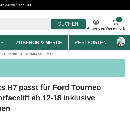
ten deutschlandweit
SUCHEN
Anmelden
Warenkorb
E
ZUBEHÖR & MERCH
RESTPOSTEN
MON
2-18 inklusive Leuchtmittel/Birnen
ks H7 passt für Ford Tourneo
acelift ab 12-18 inklusive
nen