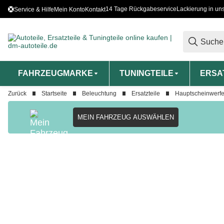
14 Tage Rückgabeservice
Lackierung in un
Service & Hilfe
Mein Konto
Kontakt
FAHRZEUGMARKE
TUNINGTEILE
ERSA
Zurück
Startseite
Beleuchtung
Ersatzteile
Hauptscheinwerfe
MEIN FAHRZEUG AUSWÄHLEN