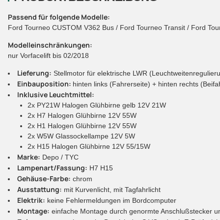
Passend für folgende Modelle:
Ford Tourneo CUSTOM V362 Bus / Ford Tourneo Transit / Ford Tour
Modelleinschränkungen:
nur Vorfacelift bis 02/2018
Lieferung:
Stellmotor für elektrische LWR (Leuchtweitenregulier
Einbauposition:
hinten links (Fahrerseite) + hinten rechts (Beifa
Inklusive Leuchtmittel:
2x PY21W Halogen Glühbirne gelb 12V 21W
2x H7 Halogen Glühbirne 12V 55W
2x H1 Halogen Glühbirne 12V 55W
2x W5W Glassockellampe 12V 5W
2x H15 Halogen Glühbirne 12V 55/15W
Marke:
Depo / TYC
Lampenart/Fassung:
H7 H15
Gehäuse-Farbe:
chrom
Ausstattung:
mit Kurvenlicht, mit Tagfahrlicht
Elektrik:
keine Fehlermeldungen im Bordcomputer
Montage:
einfache Montage durch genormte Anschlußstecker und