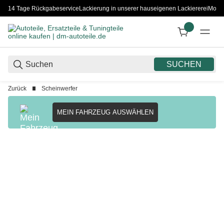
14 Tage Rückgabeservice
Lackierung in unserer hauseigenen Lackiererei
Monta
SUCHEN
Zurück
Scheinwerfer
MEIN FAHRZEUG AUSWÄHLEN