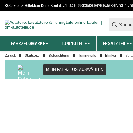
14 Tage Rückgabeservice
Lackierung in un
Service & Hilfe
Mein Konto
Kontakt
FAHRZEUGMARKE
TUNINGTEILE
ERSATZTEILE
Zurück
Startseite
Beleuchtung
Tuningteile
Blinker
Seit
MEIN FAHRZEUG AUSWÄHLEN