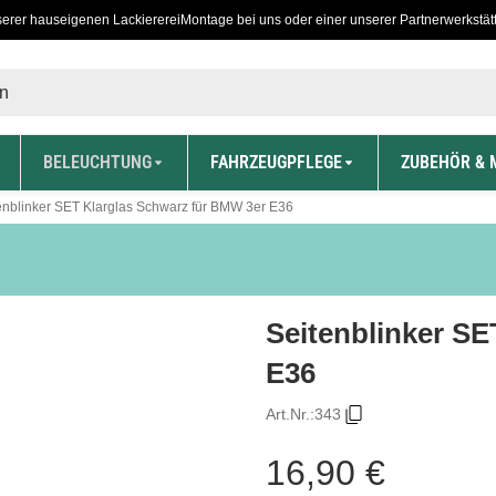
serer hauseigenen Lackiererei
Montage bei uns oder einer unserer Partnerwerkstät
BELEUCHTUNG
FAHRZEUGPFLEGE
ZUBEHÖR & 
enblinker SET Klarglas Schwarz für BMW 3er E36
Seitenblinker SE
E36
Art.Nr.:
343
16,90 €