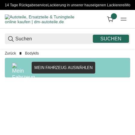
14 Tage Rückgabeservice
Lackierung in unserer hauseigenen Lackiererei
Monta
SUCHEN
Zurück
Bodykits
MEIN FAHRZEUG AUSWÄHLEN