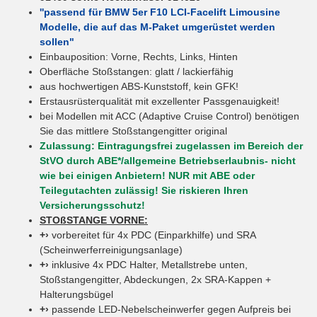
''passend für BMW 5er F10 LCI-Facelift Limousine
Modelle, die auf das M-Paket umgerüstet werden
sollen"
Einbauposition: Vorne, Rechts, Links, Hinten
Oberfläche Stoßstangen: glatt / lackierfähig
aus hochwertigen ABS-Kunststoff, kein GFK!
Erstausrüsterqualität mit exzellenter Passgenauigkeit!
bei Modellen mit ACC (Adaptive Cruise Control) benötigen
Sie das mittlere Stoßstangengitter original
Zulassung: Eintragungsfrei zugelassen im Bereich der
StVO durch ABE*/allgemeine Betriebserlaubnis- nicht
wie bei einigen Anbietern! NUR mit ABE oder
Teilegutachten zulässig! Sie riskieren Ihren
Versicherungsschutz!
STOßSTANGE VORNE:
+›
vorbereitet für 4x PDC (Einparkhilfe) und SRA
(Scheinwerferreinigungsanlage)
+›
inklusive 4x PDC Halter, Metallstrebe unten,
Stoßstangengitter, Abdeckungen, 2x SRA-Kappen +
Halterungsbügel
+›
passende LED-Nebelscheinwerfer gegen Aufpreis bei