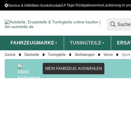
14 Tage Rückgabeservice
Lackierung in un
Service & Hilfe
Mein Konto
Kontakt
FAHRZEUGMARKE
TUNINGTEILE
ERSA
Zurück
Startseite
Tuningteile
Stoßstangen
Vorne
Sport
MEIN FAHRZEUG AUSWÄHLEN