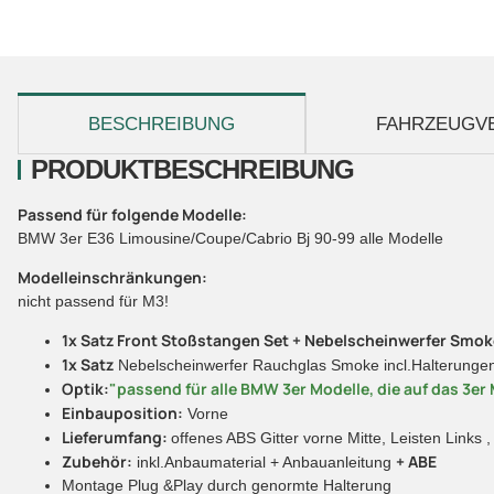
weitere Registerkarten anzeigen
BESCHREIBUNG
FAHRZEUGV
PRODUKTBESCHREIBUNG
Passend für folgende Modelle:
BMW 3er E36 Limousine/Coupe/Cabrio Bj 90-99 alle Modelle
Modelleinschränkungen:
nicht passend für M3!
1x Satz Front Stoßstangen Set + Nebelscheinwerfer Smo
1x Satz
Nebelscheinwerfer Rauchglas Smoke incl.Halterungen
Optik:
"passend für alle BMW 3er Modelle, die auf das 3
Einbauposition:
Vorne
Lieferumfang:
offenes ABS Gitter vorne Mitte, Leisten Link
Zubehör:
+ ABE
inkl.Anbaumaterial + Anbauanleitung
Montage Plug &Play durch genormte Halterung