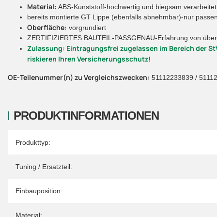
Material:
ABS-Kunststoff-hochwertig und biegsam verarbeitet
bereits montierte GT Lippe (ebenfalls abnehmbar)-nur passe
Oberfläche:
vorgrundiert
ZERTIFIZIERTES BAUTEIL-PASSGENAU-Erfahrung von über 10.
Zulassung: Eintragungsfrei zugelassen im Bereich der StV
riskieren Ihren Versicherungsschutz!
OE-Teilenummer(n) zu Vergleichszwecken:
51112233839 / 5111
PRODUKTINFORMATIONEN
Produkteigenschaft
Wert
Produkttyp:
Tuning / Ersatzteil:
Einbauposition:
Material: