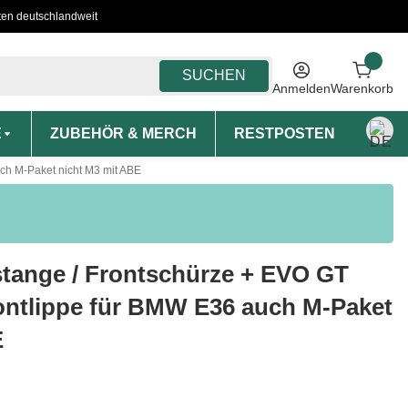
ten deutschlandweit
SUCHEN
Anmelden
Warenkorb
E
ZUBEHÖR & MERCH
RESTPOSTEN
MON
uch M-Paket nicht M3 mit ABE
stange / Frontschürze + EVO GT
rontlippe für BMW E36 auch M-Paket
E