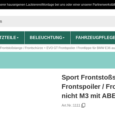
serer hauseigenen Lackiererei
Montage bei uns oder einer unserer Partnerwerkstät
TZTEILE
BELEUCHTUNG
FAHRZEUGPFLEG
 Frontstoßstange / Frontschürze + EVO GT Frontspoiler / Frontlippe für BMW E36 a
Sport Frontstoß
Frontspoiler / F
nicht M3 mit AB
Art.Nr.:
1111