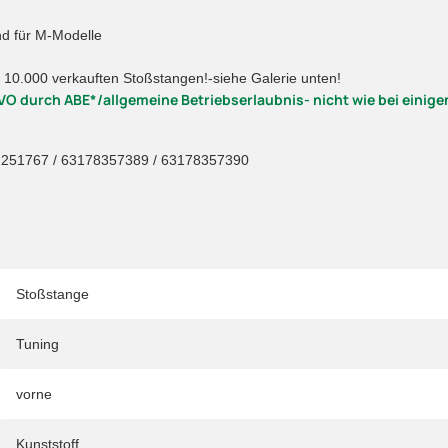
nd für M-Modelle
000 verkauften Stoßstangen!-siehe Galerie unten!
O durch ABE*/allgemeine Betriebserlaubnis- nicht wie bei einigen
2251767 / 63178357389 / 63178357390
Stoßstange
Tuning
vorne
Kunststoff