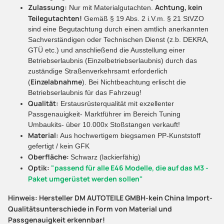
Zulassung:
Achtung, kein
Nur mit Materialgutachten.
Teilegutachten!
Gemäß § 19 Abs. 2 i.V.m. § 21 StVZO
sind eine Begutachtung durch einen amtlich anerkannten
Sachverständigen oder Technischen Dienst (z.b. DEKRA,
GTÜ etc.) und anschließend die Ausstellung einer
Betriebserlaubnis (Einzelbetriebserlaubnis) durch das
zuständige Straßenverkehrsamt erforderlich
Einzelabnahme
(
). Bei Nichtbeachtung erlischt die
Betriebserlaubnis für das Fahrzeug!
Qualität:
Erstausrüsterqualität mit exzellenter
Passgenauigkeit- Marktführer im Bereich Tuning
Umbaukits- über 10.000x Stoßstangen verkauft!
Material:
Aus hochwertigem biegsamen PP-Kunststoff
gefertigt / kein GFK
Oberfläche:
Schwarz (lackierfähig)
Optik:
"passend für alle E46 Modelle, die auf das M3 -
Paket umgerüstet werden sollen"
Hinweis: Hersteller DM AUTOTEILE GMBH-kein China Import-
Qualitätsunterschiede in Form von Material und
Passgenauigkeit erkennbar!