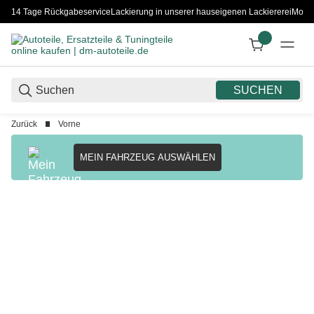
14 Tage Rückgabeservice
Lackierung in unserer hauseigenen Lackiererei
Monta
SUCHEN
Zurück
Vorne
MEIN FAHRZEUG AUSWÄHLEN