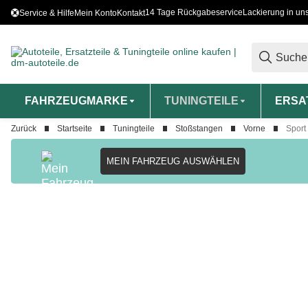
14 Tage Rückgabeservice
Lackierung in un
Service & Hilfe
Mein Konto
Kontakt
FAHRZEUGMARKE
TUNINGTEILE
ERSA
Zurück
Startseite
Tuningteile
Stoßstangen
Vorne
Sport
MEIN FAHRZEUG AUSWÄHLEN