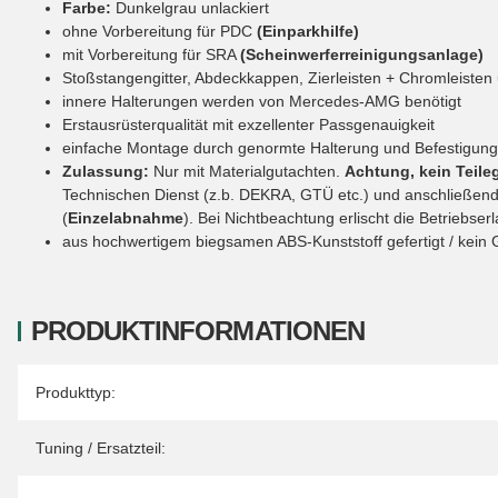
Farbe:
Dunkelgrau unlackiert
ohne Vorbereitung für PDC
(Einparkhilfe)
mit Vorbereitung für SRA
(Scheinwerferreinigungsanlage)
Stoßstangengitter, Abdeckkappen, Zierleisten + Chromleisten
innere Halterungen werden von Mercedes-AMG benötigt
Erstausrüsterqualität mit exzellenter Passgenauigkeit
einfache Montage durch genormte Halterung und Befestigun
Zulassung:
Nur mit Materialgutachten.
Achtung, kein Teile
Technischen Dienst (z.b. DEKRA, GTÜ etc.) und anschließend d
(
Einzelabnahme
). Bei Nichtbeachtung erlischt die Betriebser
aus hochwertigem biegsamen ABS-Kunststoff gefertigt / kein
PRODUKTINFORMATIONEN
Produkteigenschaft
Wert
Produkttyp:
Tuning / Ersatzteil: