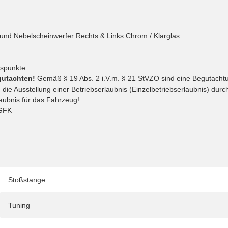
 und Nebelscheinwerfer Rechts & Links Chrom / Klarglas
gspunkte
gutachten!
Gemäß § 19 Abs. 2 i.V.m. § 21 StVZO sind eine Begutacht
ie Ausstellung einer Betriebserlaubnis (Einzelbetriebserlaubnis) dur
laubnis für das Fahrzeug!
 GFK
Stoßstange
Tuning