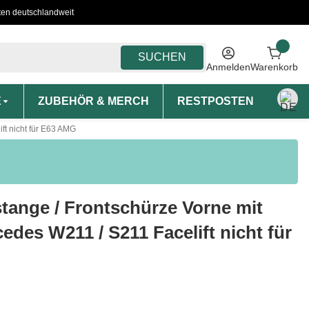
ten deutschlandweit
SUCHEN
Anmelden
Warenkorb
E
ZUBEHÖR & MERCH
RESTPOSTEN
MON
ft nicht für E63 AMG
tange / Frontschürze Vorne mit
edes W211 / S211 Facelift nicht für