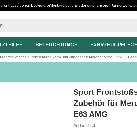
serer hauseigenen Lackiererei
Montage bei uns oder einer unserer Partnerwerkstät
TZTEILE
BELEUCHTUNG
FAHRZEUGPFLEG
 Frontstoßstange / Frontschürze Vorne mit Zubehör für Mercedes W211 / S211 Faceli
Sport Frontstoßs
Zubehör für Merc
E63 AMG
Art.Nr.:
2308