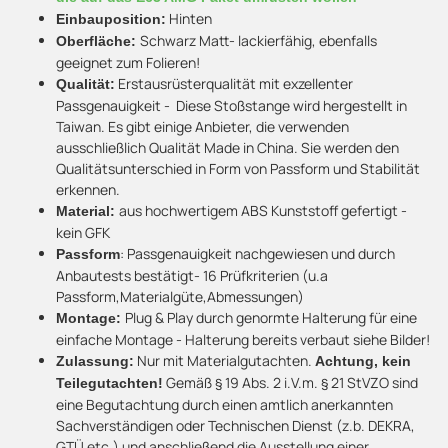
Hinten
Einbauposition:
Schwarz Matt- lackierfähig, ebenfalls
Oberfläche:
geeignet zum Folieren!
Erstausrüsterqualität mit exzellenter
Qualität:
Passgenauigkeit - Diese Stoßstange wird hergestellt in
Taiwan. Es gibt einige Anbieter, die verwenden
ausschließlich Qualität Made in China. Sie werden den
Qualitätsunterschied in Form von Passform und Stabilität
erkennen.
aus hochwertigem ABS Kunststoff gefertigt -
Material:
kein GFK
: Passgenauigkeit nachgewiesen und durch
Passform
Anbautests bestätigt- 16 Prüfkriterien (u.a
Passform,Materialgüte,Abmessungen)
Plug & Play durch genormte Halterung für eine
Montage:
einfache Montage - Halterung bereits verbaut siehe Bilder!
Nur mit Materialgutachten.
Zulassung:
Achtung, kein
Gemäß § 19 Abs. 2 i.V.m. § 21 StVZO sind
Teilegutachten!
eine Begutachtung durch einen amtlich anerkannten
Sachverständigen oder Technischen Dienst (z.b. DEKRA,
GTÜ etc.) und anschließend die Ausstellung einer