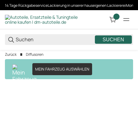
14 Tage Rückgabeservice
Lackierung in unserer hauseigenen Lackiererei
Montag
SUCHEN
Zurück
Diffusoren
MEIN FAHRZEUG AUSWÄHLEN